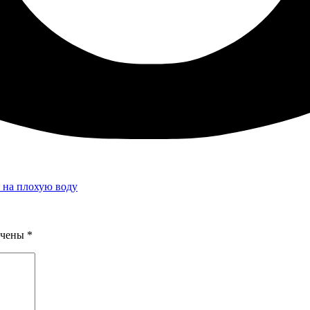
 на плохую воду
ечены
*