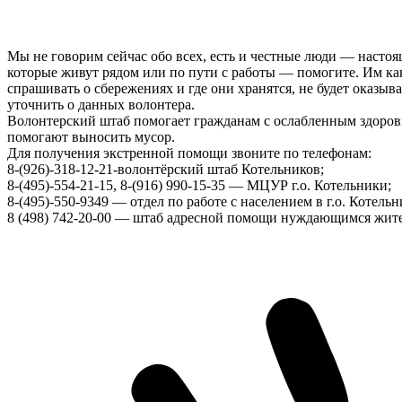
Мы не говорим сейчас обо всех, есть и честные люди — насто
которые живут рядом или по пути с работы — помогите. Им ка
спрашивать о сбережениях и где они хранятся, не будет оказы
уточнить о данных волонтера.
Волонтерский штаб помогает гражданам с ослабленным здоровь
помогают выносить мусор.
Для получения экстренной помощи звоните по телефонам:
8-(926)-318-12-21-волонтёрский штаб Котельников;
8-(495)-554-21-15, 8-(916) 990-15-35 — МЦУР г.о. Котельники;
8-(495)-550-9349 — отдел по работе с населением в г.о. Котельн
8 (498) 742-20-00 — штаб адресной помощи нуждающимся жите