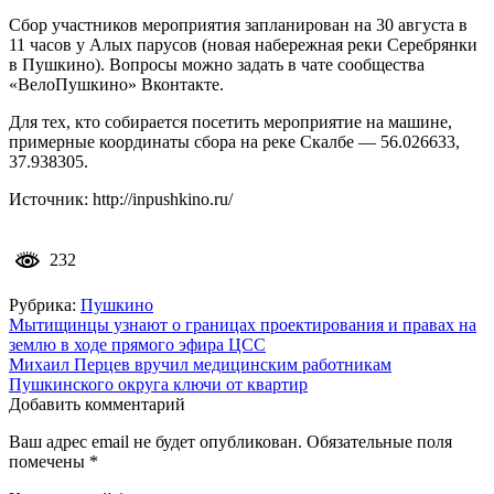
Сбор участников мероприятия запланирован на 30 августа в
11 часов у Алых парусов (новая набережная реки Серебрянки
в Пушкино). Вопросы можно задать в чате сообщества
«ВелоПушкино» Вконтакте.
Для тех, кто собирается посетить мероприятие на машине,
примерные координаты сбора на реке Скалбе — 56.026633,
37.938305.
Источник: http://inpushkino.ru/
232
Рубрика:
Пушкино
Навигация
Мытищинцы узнают о границах проектирования и правах на
землю в ходе прямого эфира ЦСС
по
Михаил Перцев вручил медицинским работникам
записям
Пушкинского округа ключи от квартир
Добавить комментарий
Ваш адрес email не будет опубликован.
Обязательные поля
помечены
*