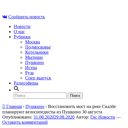
Skip
Пн , 10 августа, 12:44
to
Сообщить новость
content
Новости
О нас
Рубрики
Москва
Подмосковье
Котельники
Мытищи
Пушкино
Истра
Руза
Спец выпуск
Радиоэфиры
Найти:
Главная
›
Пушкино
›
Восстановить мост на реке Скалбе
планируют велосипедисты из Пушкино 30 августа
Опубликовано:
31.08.2020
29.08.2020
Автор:
Гис Новости
—
Оставить комментарий