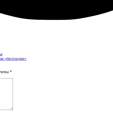
ье
ом «бесплодие»
ечены
*