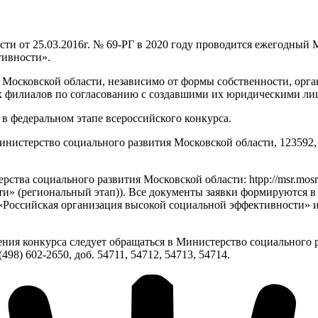
сти от 25.03.2016г. № 69-РГ в 2020 году проводится ежегодный 
тивности».
в Московской области, независимо от формы собственности, ор
х филиалов по согласованию с создавшими их юридическими лиц
в федеральном этапе всероссийского конкурса.
истерство социального развития Московской области, 123592, г. Мо
ства социального развития Московской области: htpp://msr.mos
ти» (региональный этап)). Все документы заявки формируются
«Российская организация высокой социальной эффективности» 
ия конкурса следует обращаться в Министерство социального р
498) 602-2650, доб. 54711, 54712, 54713, 54714.