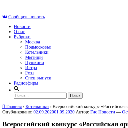
Skip
Чт , 6 августа, 21:41
to
Сообщить новость
content
Новости
О нас
Рубрики
Москва
Подмосковье
Котельники
Мытищи
Пушкино
Истра
Руза
Спец выпуск
Радиоэфиры
Найти:
Главная
›
Котельники
›
Всероссийский конкурс «Российская 
Опубликовано:
02.09.2020
01.09.2020
Автор:
Гис Новости
—
Ос
Всероссийский конкурс «Российская о