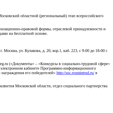
Московский областной (региональный) этап всероссийского
ганизационно-правовой формы, отраслевой принадлежности и
ами на бесплатной основе.
сква, ул. Кулакова, д. 20, кор.1, каб. 223, с 9-00 до 18-00 с
reg.ru («Документы» – «Конкурсы в социально-трудовой сфере»
 в электронном кабинете Программно-информационного
и награждения его победителей»
http://soc.rosmintrud.ru/
в
азвития Московской области, отдел социального партнерства