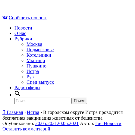
Skip
Пт , 7 августа, 03:24
to
Сообщить новость
content
Новости
О нас
Рубрики
Москва
Подмосковье
Котельники
Мытищи
Пушкино
Истра
Руза
Спец выпуск
Радиоэфиры
Найти:
Главная
›
Истра
›
В городском округе Истра проводится
бесплатная вакцинация животных от бешенства
Опубликовано:
20.05.2021
20.05.2021
Автор:
Гис Новости
—
Оставить комментарий