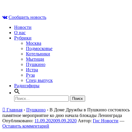
Skip
Пн , 10 августа, 09:08
to
Сообщить новость
content
Новости
О нас
Рубрики
Москва
Подмосковье
Котельники
Мытищи
Пушкино
Истра
Руза
Спец выпуск
Радиоэфиры
Найти:
Главная
›
Пушкино
›
В Доме Дружбы в Пушкино состоялось
памятное мероприятие ко дню начала блокады Ленинграда
Опубликовано:
11.09.2020
09.09.2020
Автор:
Гис Новости
—
Оставить комментарий