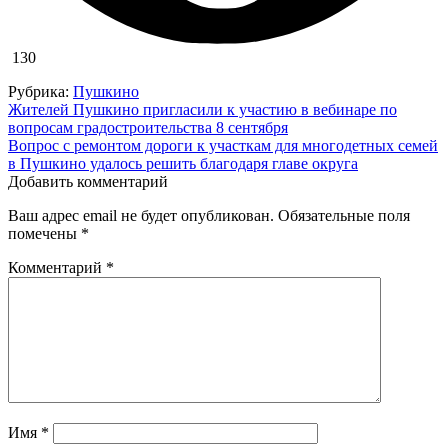
130
Рубрика:
Пушкино
Навигация
Жителей Пушкино пригласили к участию в вебинаре по
вопросам градостроительства 8 сентября
по
Вопрос с ремонтом дороги к участкам для многодетных семей
записям
в Пушкино удалось решить благодаря главе округа
Добавить комментарий
Ваш адрес email не будет опубликован.
Обязательные поля
помечены
*
Комментарий
*
Имя
*