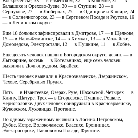
Воскресенске, 33 — в Раменском, 32 — в Коломне, 31 — в
Балашихе и Орехово-Зуеве, 30 — в Ступине, 28 — в
Серпухове, 27 — в Люберцах, 25 — в Одинцове и Кашире, 24
— в Солнечногорске, 23 — в Сергиевом Посаде и Реутове, 19
— в Ленинском округе.
Еще 18 больных зафиксировали в Дмитрове, 17 — в Щелкове,
15 — в Наро-Фоминске, 14 — в Химках, 13 — в Можайске,
Домодедове, Электростали, 12 — в Пушкине, 11 — в Лобне.
Еще десять человек нашли в Богородском округе, девять — в
Лыткарине, восемь — в Котельниках, еще семь человек
выявили в Долгопрудном, Зарайске.
Шесть человек выявили в Краснознаменске, Дзержинском,
Чехове, Серебряных Прудах.
Пять — в Ивантеевке, Озерах, Рузе, Шаховской. Четырех — в
Клину, Шатуре. Трех — в Егорьевске, Пущине, Рошале,
Черноголовке. Двух человек обнаружили в Красноармейске,
Жуковском, Луховицах, Протвине.
По одному зараженному выявили в Лосино-Петровском,
Дубне, Истре, Волоколамске, Власихе, Бронницах,
Электрогорске, Павловском Посаде, Фрязине.