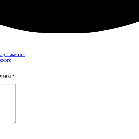
Сад Памяти»
ского
ечены
*