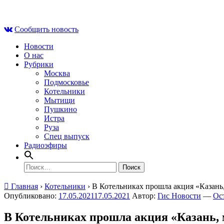
Skip
Чт , 6 августа, 20:01
to
Сообщить новость
content
Новости
О нас
Рубрики
Москва
Подмосковье
Котельники
Мытищи
Пушкино
Истра
Руза
Спец выпуск
Радиоэфиры
Найти:
Главная
›
Котельники
›
В Котельниках прошла акция «Казань
Опубликовано:
17.05.2021
17.05.2021
Автор:
Гис Новости
—
Ос
В Котельниках прошла акция «Казань, 