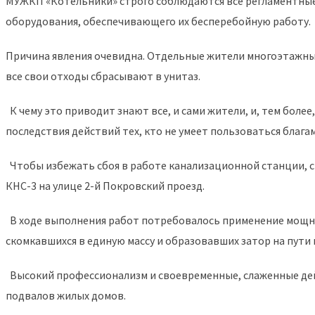
МУЖКП «Котельники» строго соблюдаются все регламентные 
оборудования, обеспечивающего их бесперебойную работу.
Причина явления очевидна. Отдельные жители многоэтажных
все свои отходы сбрасывают в унитаз.
К чему это приводит знают все, и сами жители, и, тем бол
последствия действий тех, кто не умеет пользоваться блага
Чтобы избежать сбоя в работе канализационной станции, 
КНС-3 на улице 2-й Покровский проезд.
В ходе выполнения работ потребовалось применение мощно
скомкавшихся в единую массу и образовавших затор на пути
Высокий профессионализм и своевременные, слаженные дей
подвалов жилых домов.