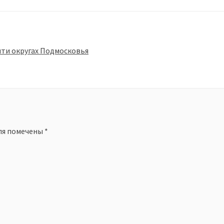
яти округах Подмосковья
ля помечены
*