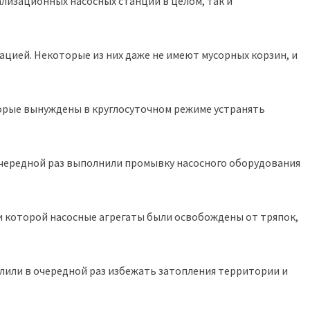
изационных насосных станций в целом, так и
ией. Некоторые из них даже не имеют мусорных корзин, и
торые вынуждены в круглосуточном режиме устранять
чередной раз выполнили промывку насосного оборудования
 которой насосные агрегаты были освобождены от тряпок,
или в очередной раз избежать затопления территории и