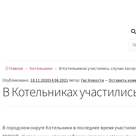
Skip
Пт , 7 августа, 05:40
to
Сообщить новость
content
На
Новости
О нас
Рубрики
Радиоэфиры
Главная
›
Котельники
›
В Котельниках участились случаи засо
Опубликовано:
18.11.2020
14.06.2021
Автор:
Гис Новости
—
Оставить ком
В Котельниках участилис
В городском округе Котельники в последнее время участили