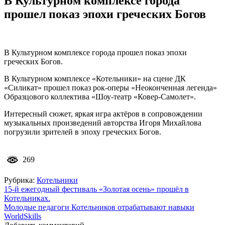
В Культурном комплексе города
прошел показ эпохи греческих Богов
В Культурном комплексе города прошел показ эпохи
греческих Богов.
В Культурном комплексе «Котельники» на сцене ДК
«Силикат» прошел показ рок-оперы «Неоконченная легенда»
Образцового коллектива «Шоу-театр «Ковер-Самолет».
Интересный сюжет, яркая игра актёров в сопровождении
музыкальных произведений авторства Игоря Михайлова
погрузили зрителей в эпоху греческих Богов.
269
Рубрика:
Котельники
Навигация
15-й ежегодный фестиваль «Золотая осень» прошёл в
Котельниках.
по
Молодые педагоги Котельников отрабатывают навыки
записям
WorldSkills