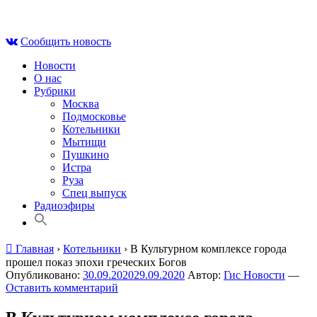
Skip
Пт , 7 августа, 01:48
to
Сообщить новость
content
Новости
О нас
Рубрики
Москва
Подмосковье
Котельники
Мытищи
Пушкино
Истра
Руза
Спец выпуск
Радиоэфиры
Главная
›
Котельники
›
В Культурном комплексе города
прошел показ эпохи греческих Богов
Опубликовано:
30.09.2020
29.09.2020
Автор:
Гис Новости
—
Оставить комментарий