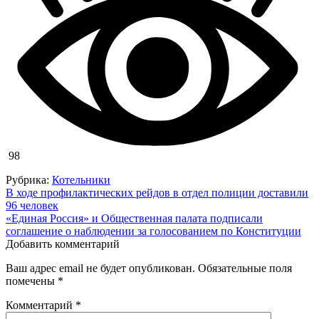
98
Рубрика:
Котельники
Навигация
В ходе профилактических рейдов в отдел полиции доставили
96 человек
по
«Единая Россия» и Общественная палата подписали
записям
соглашение о наблюдении за голосованием по Конституции
Добавить комментарий
Ваш адрес email не будет опубликован.
Обязательные поля
помечены
*
Комментарий
*