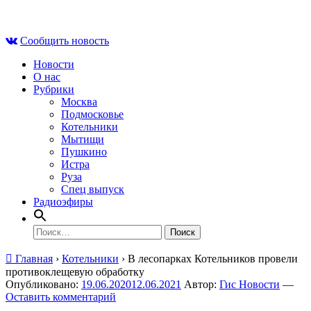
Skip
Сб , 8 августа, 10:35
to
Сообщить новость
content
Новости
О нас
Рубрики
Москва
Подмосковье
Котельники
Мытищи
Пушкино
Истра
Руза
Спец выпуск
Радиоэфиры
Найти:
Главная
›
Котельники
›
В лесопарках Котельников провели
противоклещевую обработку
Опубликовано:
19.06.2020
12.06.2021
Автор:
Гис Новости
—
Оставить комментарий