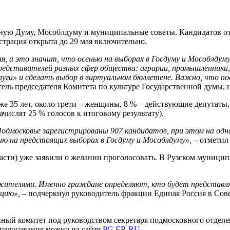
нную Думу, Мособлдуму и муниципальные советы. Кандидатов о
страция открыта до 29 мая включительно.
, а это значит, что осенью на выборах в Госдуму и Мособлдуму 
редставителей разных сфер общества: аграрии, промышленники, 
луги» и сделать выбор в виртуальном бюллетене. Важно, что пос
ель председателя Комитета по культуре Государственной думы,
 35 лет, около трети – женщины, 8 % – действующие депутаты, 
ислят 25 % голосов к итоговому результату).
Подмосковье зарегистрированы 907 кандидатов, при этом на одн
 на предстоящих выборах в Госдуму и Мособлдуму»,
– отметил
ласти) уже заявили о желании проголосовать. В Рузском муниц
 жителями. Именно граждане определяют, кто будет представля
ицию»,
– подчеркнул руководитель фракции Единая Россия в Сов
нный комитет под руководством секретаря подмосковного отдел
 голосования можно на сайте
PG.ER.RU
.