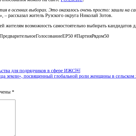
ия в осенних выборах. Это оказалось очень просто: зашли на с
»,
– рассказал житель Рузского округа Николай Зотов.
ей жителям возможность самостоятельно выбирать кандидатов дл
#ПредварительноеГолосованиеЕР50 #ПартияРядом50
ства для подрядчиков в сфере ИЖС￼
ца земли», посвященный глобальной роли женщины в сельском
ечены
*