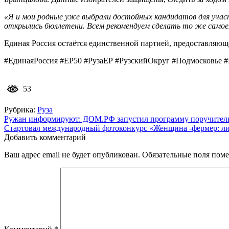
«Я и мои родные уже выбрали достойных кандидатов для участ
открылись бюллетени. Всем рекомендуем сделать то же самое
Единая Россия остаётся единственной партией, предоставляющ
#ЕдинаяРоссия #ЕР50 #РузаЕР #РузскийОкруг #Подмосковье 
53
Рубрика:
Руза
Навигация
Ружан информируют: ДОМ.РФ запустил программу поручитель
Стартовал международный фотоконкурс «Женщина -фермер: ли
по
Добавить комментарий
записям
Ваш адрес email не будет опубликован.
Обязательные поля пом