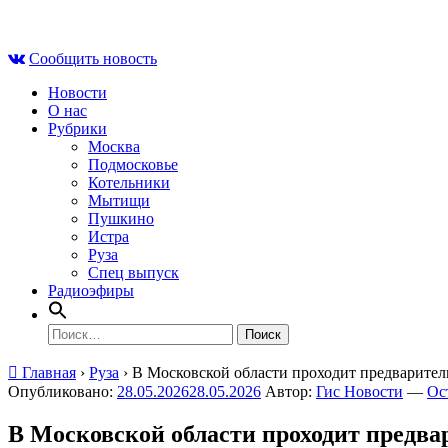
Skip
Вс , 9 августа, 12:11
to
Сообщить новость
content
Новости
О нас
Рубрики
Москва
Подмосковье
Котельники
Мытищи
Пушкино
Истра
Руза
Спец выпуск
Радиоэфиры
Найти:
Главная
›
Руза
›
В Московской области проходит предварите
Опубликовано:
28.05.2026
28.05.2026
Автор:
Гис Новости
—
Ос
В Московской области проходит предва