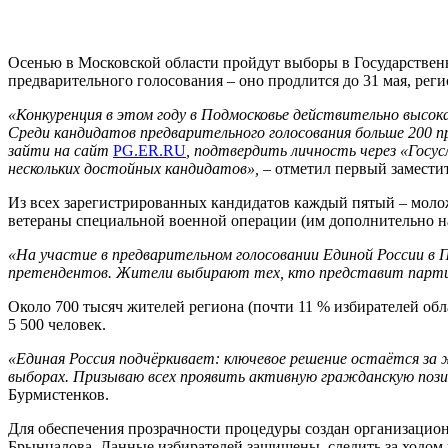
Осенью в Московской области пройдут выборы в Государстве
предварительного голосования – оно продлится до 31 мая, реги
«Конкуренция в этом году в Подмосковье действительно высокая
Среди кандидатов предварительного голосования больше 200 п
зайти на сайт
PG.ER.RU
, подтвердить личность через «Госус
нескольких достойных кандидатов»,
– отметил первый заместит
Из всех зарегистрированных кандидатов каждый пятый – моложе
ветераны специальной военной операции (им дополнительно нач
«На участие в предварительном голосовании Единой России в 
претендентов. Жители выбирают тех, кто представит партию
Около 700 тысяч жителей региона (почти 11 % избирателей об
5 500 человек.
«Единая Россия подчёркивает: ключевое решение остаётся за
выборах. Призываю всех проявить активную гражданскую поз
Бурмистенков.
Для обеспечения прозрачности процедуры создан организацио
Брынцалова. Данные избирателей защищены, следить за ходом