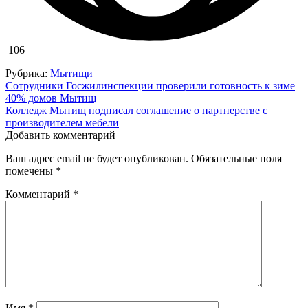
106
Рубрика:
Мытищи
Навигация
Сотрудники Госжилинспекции проверили готовность к зиме
40% домов Мытищ
по
Колледж Мытищ подписал соглашение о партнерстве с
записям
производителем мебели
Добавить комментарий
Ваш адрес email не будет опубликован.
Обязательные поля
помечены
*
Комментарий
*
Имя
*