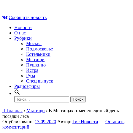
Skip
Чт , 6 августа, 05:45
to
Сообщить новость
content
Новости
О нас
Рубрики
Москва
Подмосковье
Котельники
Мытищи
Пушкино
Истра
Руза
Спец выпуск
Радиоэфиры
Найти:
Главная
›
Мытищи
›
В Мытищах отменен единый день
посадки леса
Опубликовано:
13.09.2020
Автор:
Гис Новости
—
Оставить
комментарий