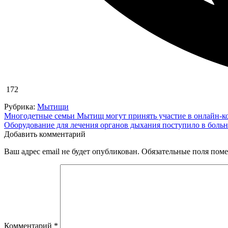
172
Рубрика:
Мытищи
Навигация
Многодетные семьи Мытищ могут принять участие в онлайн-к
Оборудование для лечения органов дыхания поступило в бол
по
Добавить комментарий
записям
Ваш адрес email не будет опубликован.
Обязательные поля пом
Комментарий
*