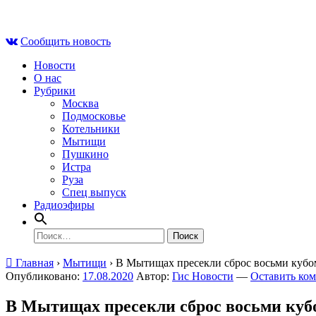
Skip
Пт , 7 августа, 14:37
to
Сообщить новость
content
Новости
О нас
Рубрики
Москва
Подмосковье
Котельники
Мытищи
Пушкино
Истра
Руза
Спец выпуск
Радиоэфиры
Найти:
Главная
›
Мытищи
›
В Мытищах пресекли сброс восьми кубо
Опубликовано:
17.08.2020
Автор:
Гис Новости
—
Оставить ко
В Мытищах пресекли сброс восьми кубо