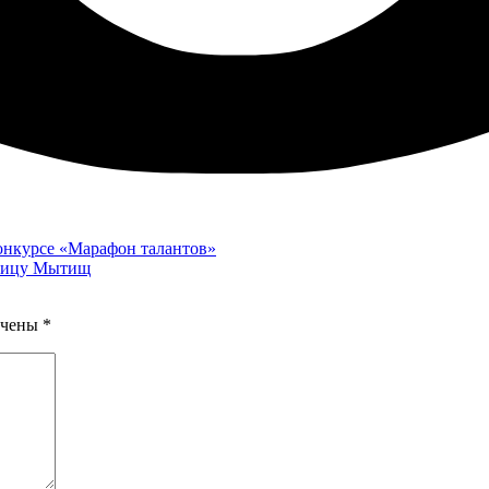
онкурсе «Марафон талантов»
ьницу Мытищ
ечены
*