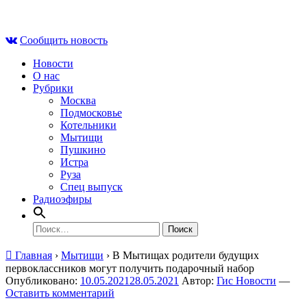
Skip
Сб , 8 августа, 23:09
to
Сообщить новость
content
Новости
О нас
Рубрики
Москва
Подмосковье
Котельники
Мытищи
Пушкино
Истра
Руза
Спец выпуск
Радиоэфиры
Найти:
Главная
›
Мытищи
›
В Мытищах родители будущих
первоклассников могут получить подарочный набор
Опубликовано:
10.05.2021
28.05.2021
Автор:
Гис Новости
—
Оставить комментарий