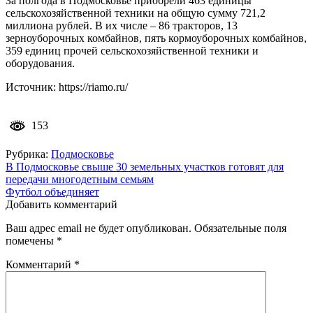
За полгода в Подмосковье приобрели 463 единицы
сельскохозяйственной техники на общую сумму 721,2
миллиона рублей. В их числе – 86 тракторов, 13
зерноуборочных комбайнов, пять кормоуборочных комбайнов,
359 единиц прочей сельскохозяйственной техники и
оборудования.
Источник: https://riamo.ru/
153
Рубрика:
Подмосковье
Навигация
В Подмосковье свыше 30 земельных участков готовят для
передачи многодетным семьям
по
Футбол объединяет
записям
Добавить комментарий
Ваш адрес email не будет опубликован.
Обязательные поля
помечены
*
Комментарий
*