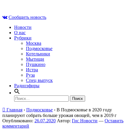
Skip
Сб , 8 августа, 05:09
to
Сообщить новость
content
Новости
О нас
Рубрики
Москва
Подмосковье
Котельники
Мытищи
Пушкино
Истра
Руза
Спец выпуск
Радиоэфиры
Найти:
Главная
›
Подмосковье
›
В Подмосковье в 2020 году
планируют собрать больше урожая овощей, чем в 2019 г
Опубликовано:
26.07.2020
Автор:
Гис Новости
—
Оставить
комментарий