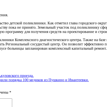
ения.
ство детской поликлиники. Как отметил глава городского окр
ельству пока не принято. Земельный участок под поликлинику с
ую программу для получения средств на проектирование и строи
клиники Комплексного диагностического центра. Также на базе 
рыть Региональный сосудистый центр. Он позволит эффективно 
пусе больницы запланирован комплексный капитальный ремонт.
Акуловского проезда.
учили порядка 100 медиков из Пушкино и Ивантеевки.
ечены
*