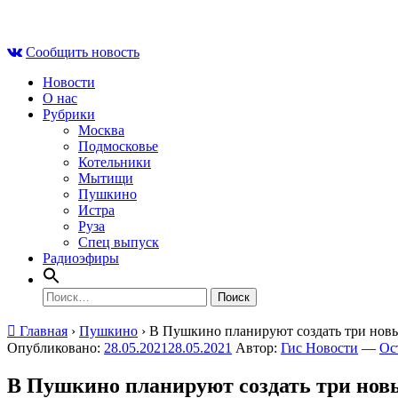
Skip
Вс , 9 августа, 11:21
to
Сообщить новость
content
Новости
О нас
Рубрики
Москва
Подмосковье
Котельники
Мытищи
Пушкино
Истра
Руза
Спец выпуск
Радиоэфиры
Найти:
Главная
›
Пушкино
›
В Пушкино планируют создать три новы
Опубликовано:
28.05.2021
28.05.2021
Автор:
Гис Новости
—
Ос
В Пушкино планируют создать три новы