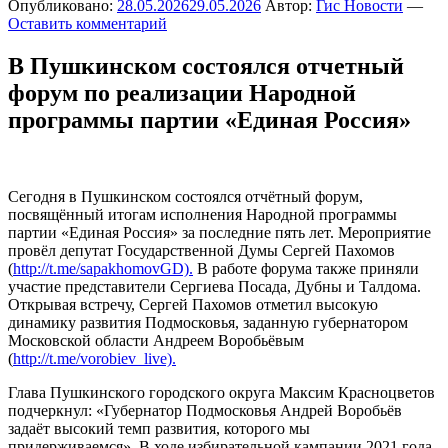
Опубликовано:
28.05.2026
29.05.2026
Автор:
Гис Новости
—
Оставить комментарий
В Пушкинском состоялся отчетный
форум по реализации Народной
программы партии «Единая Россия»
Сегодня в Пушкинском состоялся отчётный форум,
посвящённый итогам исполнения Народной программы
партии «Единая Россия» за последние пять лет. Мероприятие
провёл депутат Государственной Думы Сергей Пахомов
(
http://t.me/sapakhomovGD).
В работе форума также приняли
участие представители Сергиева Посада, Дубны и Талдома.
Открывая встречу, Сергей Пахомов отметил высокую
динамику развития Подмосковья, заданную губернатором
Московской области Андреем Воробьёвым
(
http://t.me/vorobiev_live).
Глава Пушкинского городского округа Максим Красноцветов
подчеркнул: «Губернатор Подмосковья Андрей Воробьёв
задаёт высокий темп развития, которого мы
придерживаемся». В ходе избирательной кампании 2021 года