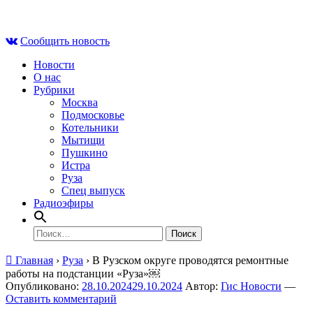
Skip
Чт , 6 августа, 09:39
to
Сообщить новость
content
Новости
О нас
Рубрики
Москва
Подмосковье
Котельники
Мытищи
Пушкино
Истра
Руза
Спец выпуск
Радиоэфиры
Найти:
Главная
›
Руза
›
В Рузском округе проводятся ремонтные
работы на подстанции «Руза»￼
Опубликовано:
28.10.2024
29.10.2024
Автор:
Гис Новости
—
Оставить комментарий