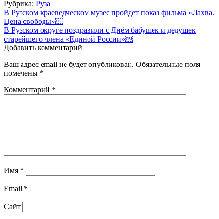
Рубрика:
Руза
Навигация
В Рузском краеведческом музее пройдет показ фильма «Лахва.
Цена свободы»￼
по
В Рузском округе поздравили с Днём бабушек и дедушек
записям
старейшего члена «Единой России»￼
Добавить комментарий
Ваш адрес email не будет опубликован.
Обязательные поля
помечены
*
Комментарий
*
Имя
*
Email
*
Сайт