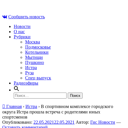
Skip
Чт , 6 августа, 02:00
to
Сообщить новость
content
Новости
О нас
Рубрики
Москва
Подмосковье
Котельники
Мытищи
Пушкино
Истра
Руза
Спец выпуск
Радиоэфиры
Найти:
Главная
›
Истра
›
В спортивном комплексе городского
округа Истра прошла встреча с родителями юных
спортсменов
Опубликовано:
22.05.2021
22.05.2021
Автор:
Гис Новости
—
Оставить комментарий