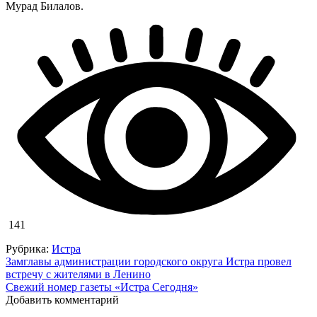
Мурад Билалов.
141
Рубрика:
Истра
Навигация
Замглавы администрации городского округа Истра провел
встречу с жителями в Ленино
по
Свежий номер газеты «Истра Сегодня»
записям
Добавить комментарий