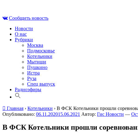
Skip
Чт , 6 августа, 04:59
to
Сообщить новость
content
Новости
О нас
Рубрики
Москва
Подмосковье
Котельники
Мытищи
Пушкино
Истра
Руза
Спец выпуск
Радиоэфиры
Главная
›
Котельники
›
В ФСК Котельники прошли соревнова
Опубликовано:
06.11.2020
15.06.2021
Автор:
Гис Новости
—
Ос
В ФСК Котельники прошли соревнован