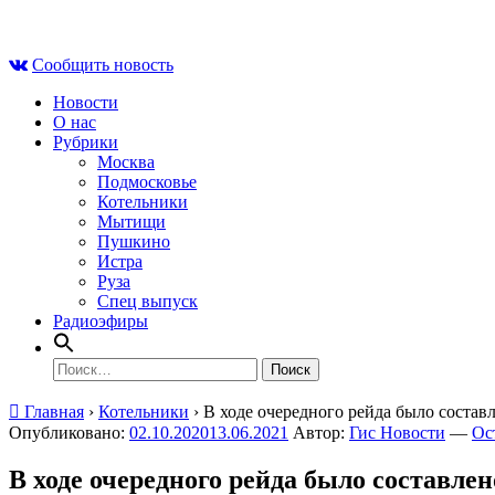
Skip
Пт , 7 августа, 23:07
to
Сообщить новость
content
Новости
О нас
Рубрики
Москва
Подмосковье
Котельники
Мытищи
Пушкино
Истра
Руза
Спец выпуск
Радиоэфиры
Найти:
Главная
›
Котельники
›
В ходе очередного рейда было соста
Опубликовано:
02.10.2020
13.06.2021
Автор:
Гис Новости
—
Ос
В ходе очередного рейда было составле