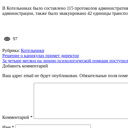
В Котельниках было составлено 115 протоколов администрати
администрации, также было эвакуировано 42 единицы транспор
97
Рубрика:
Котельники
Навигация
Решение о каникулах примет директор
За четыре месяца на линию психологической помощи поступило
по
Добавить комментарий
записям
Ваш адрес email не будет опубликован.
Обязательные поля пом
Комментарий
*
Имя
*