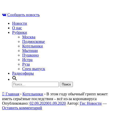
Skip
Пт , 7 августа, 08:49
to
Сообщить новость
content
Новости
О нас
Рубрики
Москва
Подмосковье
Котельники
Мытищи
Пушкино
Истра
Руза
Спец выпуск
Радиоэфиры
Найти:
Главная
›
Котельники
›
В этом году обычный̆ грипп может
иметь серьёзные последствия – всё из-за коронавируса
Опубликовано:
02.09.2020
01.09.2020
Автор:
Гис Новости
—
Оставить комментарий