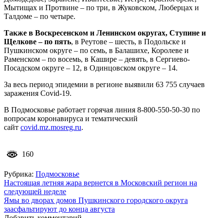
Мытищах и Протвине – по три, в Жуковском, Люберцах и
Талдоме – по четыре.
Также в Воскресенском и Ленинском округах, Ступине и
Щелкове – по пять
, в Реутове – шесть, в Подольске и
Пушкинском округе – по семь, в Балашихе, Королеве и
Раменском – по восемь, в Кашире – девять, в Сергиево-
Посадском округе – 12, в Одинцовском округе – 14.
За весь период эпидемии в регионе выявили 63 755 случаев
заражения Covid-19.
В Подмосковье работает горячая линия 8-800-550-50-30 по
вопросам коронавируса и тематический
сайт
covid.mz.mosreg.ru
.
160
Рубрика:
Подмосковье
Навигация
Настоящая летняя жара вернется в Московский регион на
следующей неделе
по
Ямы во дворах домов Пушкинского городского округа
записям
заасфальтируют до конца августа
Добавить комментарий