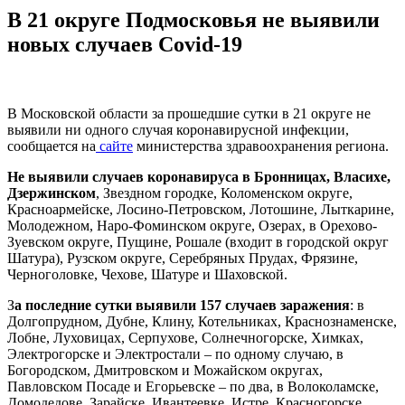
В 21 округе Подмосковья не выявили
новых случаев Covid‑19
В Московской области за прошедшие сутки в 21 округе не
выявили ни одного случая коронавирусной инфекции,
сообщается на
сайте
министерства здравоохранения региона.
Не выявили случаев коронавируса в Бронницах, Власихе,
Дзержинском
, Звездном городке, Коломенском округе,
Красноармейске, Лосино-Петровском, Лотошине, Лыткарине,
Молодежном, Наро-Фоминском округе, Озерах, в Орехово-
Зуевском округе, Пущине, Рошале (входит в городской округ
Шатура), Рузском округе, Серебряных Прудах, Фрязине,
Черноголовке, Чехове, Шатуре и Шаховской.
З
а последние сутки выявили 157 случаев заражения
: в
Долгопрудном, Дубне, Клину, Котельниках, Краснознаменске,
Лобне, Луховицах, Серпухове, Солнечногорске, Химках,
Электрогорске и Электростали – по одному случаю, в
Богородском, Дмитровском и Можайском округах,
Павловском Посаде и Егорьевске – по два, в Волоколамске,
Домодедове, Зарайске, Ивантеевке, Истре, Красногорске,