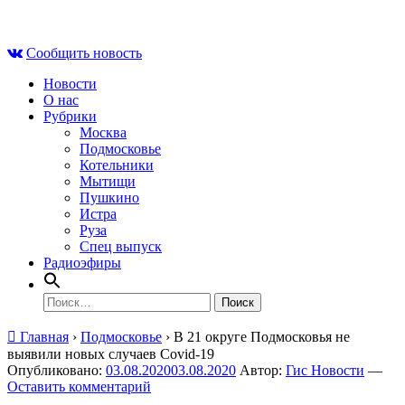
Skip
Вс , 9 августа, 01:56
to
Сообщить новость
content
Новости
О нас
Рубрики
Москва
Подмосковье
Котельники
Мытищи
Пушкино
Истра
Руза
Спец выпуск
Радиоэфиры
Найти:
Главная
›
Подмосковье
›
В 21 округе Подмосковья не
выявили новых случаев Covid‑19
Опубликовано:
03.08.2020
03.08.2020
Автор:
Гис Новости
—
Оставить комментарий