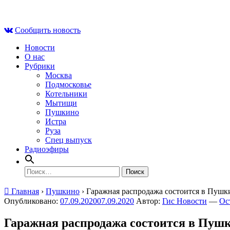
Skip
Сб , 8 августа, 16:46
to
Сообщить новость
content
Новости
О нас
Рубрики
Москва
Подмосковье
Котельники
Мытищи
Пушкино
Истра
Руза
Спец выпуск
Радиоэфиры
Найти:
Главная
›
Пушкино
›
Гаражная распродажа состоится в Пушки
Опубликовано:
07.09.2020
07.09.2020
Автор:
Гис Новости
—
Ос
Гаражная распродажа состоится в Пушк