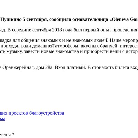
 Пушкино 5 сентября, сообщила основательница «Oleneva Ga
ад. В середине сентября 2018 года был первый опыт проведения
ощадка для общения знакомых и не знакомых людей̆. Наше мероп
 приходят ради домашней̆ атмосферы, вкусных бранчей, интересн
ь музыку, завести новые знакомства и приобрести вещи с историе
це Оранжерейная, дом 28а. Вход платный. В стоимость билета в
ших проектов благоустройства
зма
ечены
*