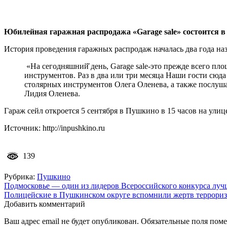
Юбилейная гаражная распродажа «Garage sale» состоится в
История проведения гаражных распродаж началась два года наз
«На сегодняшний̆ день, Garage sale-это прежде всего пл
инструментов. Раз в два или три месяца Наши гости сюда
столярных инструментов Олега Оленева, а также послушат
Лидия Оленева.
Гараж сейл откроется 5 сентября в Пушкино в 15 часов на ули
Источник: http://inpushkino.ru
139
Рубрика:
Пушкино
Навигация
Подмосковье — один из лидеров Всероссийского конкурса луч
Полицейские в Пушкинском округе вспомнили жертв террори
по
Добавить комментарий
записям
Ваш адрес email не будет опубликован.
Обязательные поля пом