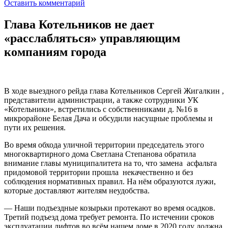
Оставить комментарий
Глава Котельников не дает
«расслабляться» управляющим
компаниям города
В ходе выездного рейда глава Котельников Сергей Жигалкин ,
представители администрации, а также сотрудники УК
«Котельники», встретились с собственниками д. №16 в
микрорайоне Белая Дача и обсудили насущные проблемы и
пути их решения.
Во время обхода уличной территории председатель этого
многоквартирного дома Светлана Степанова обратила
внимание главы муниципалитета на то, что замена асфальта
придомовой территории прошла некачественно и без
соблюдения нормативных правил. На нём образуются лужи,
которые доставляют жителям неудобства.
— Наши подъездные козырьки протекают во время осадков.
Третий подъезд дома требует ремонта. По истечении сроков
эксплуатации лифтов во всём нашем доме в 2020 году должна