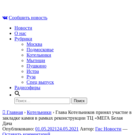
Skip
Чт , 6 августа, 00:47
to
Сообщить новость
content
Новости
О нас
Рубрики
Москва
Подмосковье
Котельники
Мытищи
Пушкино
Истра
Руза
Спец выпуск
Радиоэфиры
Найти:
Главная
›
Котельники
›
Глава Котельников принял участие в
закладке камня в рамках реконструкции ТЦ «МЕГА Белая
Дача
Опубликовано:
01.05.2021
24.05.2021
Автор:
Гис Новости
—
Оставить комментарий