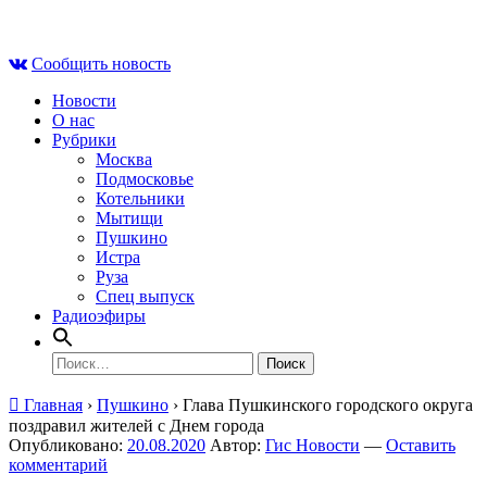
Skip
Чт , 6 августа, 19:37
to
Сообщить новость
content
Новости
О нас
Рубрики
Москва
Подмосковье
Котельники
Мытищи
Пушкино
Истра
Руза
Спец выпуск
Радиоэфиры
Найти:
Главная
›
Пушкино
›
Глава Пушкинского городского округа
поздравил жителей с Днем города
Опубликовано:
20.08.2020
Автор:
Гис Новости
—
Оставить
комментарий