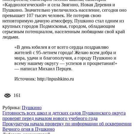
«Кардиологический» и села Звягино, Новая Деревня и
Пушкино. Значительно увеличилось население, сегодня оно
превышает 107 тысяч человек. Не потеряв свою
неповторимую дачную атмосферу, Пушкино стал одним из
крупных городов Подмосковья, городом, обладающим
серьезным потенциалом, населенным любящими свой край
людьми.
«В день юбилея я от всего сердца поздравляю
жителей с 95-летием города! Желаю всем добра и
мира, удачи и благополучия, а городу Пушкино и
всему нашему округу — успехов и процветания!»
— написал Михаил Перцев.
Источник: http://inpushkino.ru
161
Рубрика:
Пушкино
Навигация
Готовность всех школ и детских садов Пушкинского округа
проверят перед началом нового учебного года
по
Прокуратура начала проверку по информации об осквернении
записям
Вечного огня в Пушкино