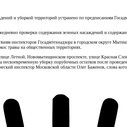
дений и уборкой территорий устранено по предписаниям Госадм
жедневно проверки содержания зеленых насаждений и содержан
ствиям инспекторов Госадмтехнадзора в городском округе Мыти
окос травы на общественных территориях.
лице Летной, Новомытищинском проспекте, улице Красная Слобо
а несвоевременную уборку порубочных остатков после проведен
еский инспектор Московской области Олег Баженов, слова кото