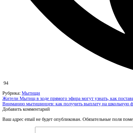
94
Рубрика:
Мытищи
Навигация
Жители Мытищ в ходе прямого эфира могут узнать, как постави
Вниманию мытищинцев: как получить выплату на школьную 
по
Добавить комментарий
записям
Ваш адрес email не будет опубликован.
Обязательные поля пом