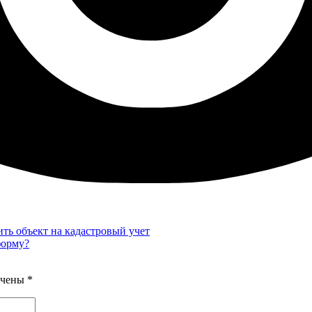
ть объект на кадастровый учет
форму?
ечены
*