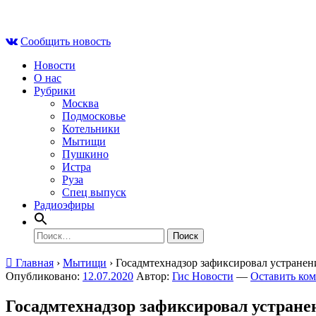
Skip
Чт , 6 августа, 23:54
to
Сообщить новость
content
Новости
О нас
Рубрики
Москва
Подмосковье
Котельники
Мытищи
Пушкино
Истра
Руза
Спец выпуск
Радиоэфиры
Найти:
Главная
›
Мытищи
›
Госадмтехнадзор зафиксировал устране
Опубликовано:
12.07.2020
Автор:
Гис Новости
—
Оставить ко
Госадмтехнадзор зафиксировал устране