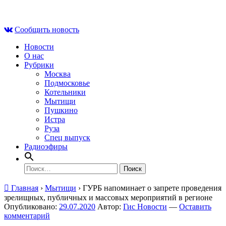
Skip
Сб , 8 августа, 06:01
to
Сообщить новость
content
Новости
О нас
Рубрики
Москва
Подмосковье
Котельники
Мытищи
Пушкино
Истра
Руза
Спец выпуск
Радиоэфиры
Найти:
Главная
›
Мытищи
›
ГУРБ напоминает о запрете проведения
зрелищных, публичных и массовых мероприятий в регионе
Опубликовано:
29.07.2020
Автор:
Гис Новости
—
Оставить
комментарий