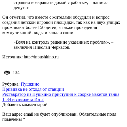
страшно возвращать домой с работы», – написал
депутат.
Он отметил, что вместе с жителями обсудили и вопрос
создания детской игровой площадки, так как на двух улицах
проживают более 150 детей, а также проведения
коммуникаций: воды и канализации.
«Взял на контроль решение указанных проблем», –
заключил Николай Черкасов.
Источник: http://inpushkino.ru
134
Рубрика:
Пушкино
Навигация
Прививка не отходя от станции
Реставратор из Пушкино приступил к сборке макетов танка
по
Т-34 и самолета Ил-2
записям
Добавить комментарий
Ваш адрес email не будет опубликован.
Обязательные поля
помечены
*