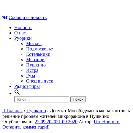
Skip
Вс , 9 августа, 01:26
to
Сообщить новость
content
Новости
О нас
Рубрики
Москва
Подмосковье
Котельники
Мытищи
Пушкино
Истра
Руза
Спец выпуск
Радиоэфиры
Найти:
Главная
›
Пушкино
›
Депутат Мособлдумы взял на контроль
решение проблем жителей микрорайона в Пушкино
Опубликовано:
22.09.2020
21.09.2020
Автор:
Гис Новости
—
Оставить комментарий