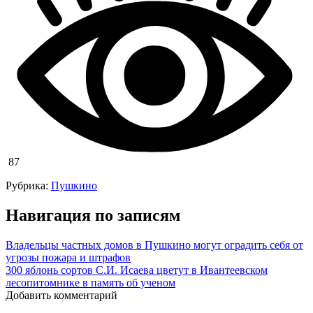
87
Рубрика:
Пушкино
Навигация по записям
Владельцы частных домов в Пушкино могут оградить себя от
угрозы пожара и штрафов
300 яблонь сортов С.И. Исаева цветут в Ивантеевском
лесопитомнике в память об ученом
Добавить комментарий