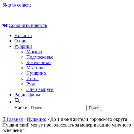
Skip to content
Вс , 9 августа, 12:58
Сообщить новость
Новости
О нас
Рубрики
Москва
Подмосковье
Котельники
Мытищи
Пушкино
Истра
Руза
Спец выпуск
Радиоэфиры
Найти:
Главная
›
Пушкино
›
До 1 июня жители городского округа
Пушкинский могут проголосовать за модернизацию уличного
освещения.