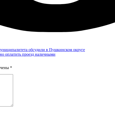
муниципалитета обсудили в Пушкинском округе
но оплатить проезд наличными
ечены
*