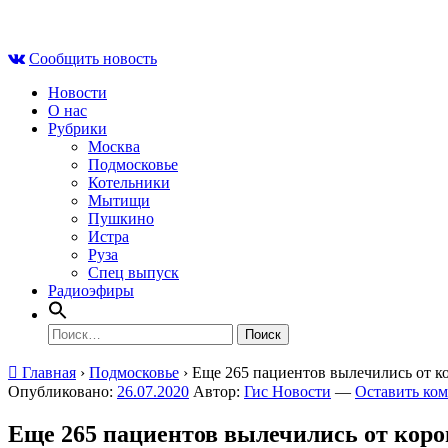
Skip
Пт , 7 августа, 23:04
to
Сообщить новость
content
Новости
О нас
Рубрики
Москва
Подмосковье
Котельники
Мытищи
Пушкино
Истра
Руза
Спец выпуск
Радиоэфиры
Найти:
Главная
›
Подмосковье
›
Еще 265 пациентов вылечились от к
Опубликовано:
26.07.2020
Автор:
Гис Новости
—
Оставить ко
Еще 265 пациентов вылечились от коро