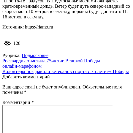
плюс 16-18 градусов. В Подмосковье местами ожидается
кратковременный дождь. Ветер будет дуть северо-западный со
скоростью 5-10 метров в секунду, порывы будут достигать 11-
16 метров в секунду.
Источник: https://riamo.ru
128
Рубрика:
Подмосковье
Навигация
Росгвардия отметила 75‑летие Великой Победы
онлайн‑марафоном
по
Волонтеры поздравили ветеранов спорта с 75‑летием Победы
записям
Добавить комментарий
Ваш адрес email не будет опубликован.
Обязательные поля
помечены
*
Комментарий
*