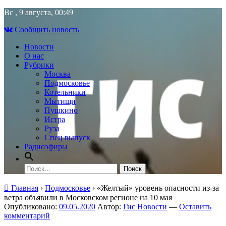
Skip
Вс , 9 августа, 00:49
to
Сообщить новость
content
Новости
О нас
Рубрики
Москва
Подмосковье
Котельники
Мытищи
Пушкино
Истра
Руза
Спец выпуск
Радиоэфиры
Найти:
Главная
›
Подмосковье
›
«Желтый» уровень опасности из‑за
ветра объявили в Московском регионе на 10 мая
Опубликовано:
09.05.2020
Автор:
Гис Новости
—
Оставить
комментарий