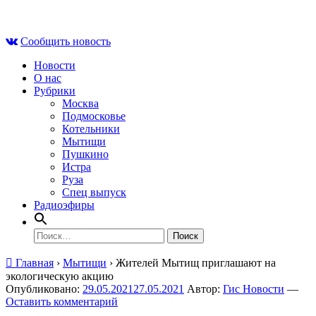
Skip
Пт , 7 августа, 09:05
to
Сообщить новость
content
Новости
О нас
Рубрики
Москва
Подмосковье
Котельники
Мытищи
Пушкино
Истра
Руза
Спец выпуск
Радиоэфиры
Найти:
Главная
›
Мытищи
›
Жителей Мытищ приглашают на
экологическую акцию
Опубликовано:
29.05.2021
27.05.2021
Автор:
Гис Новости
—
Оставить комментарий