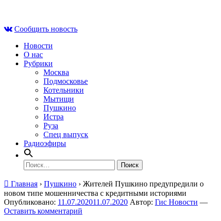
Skip
Пн , 10 августа, 23:19
to
Сообщить новость
content
Новости
О нас
Рубрики
Москва
Подмосковье
Котельники
Мытищи
Пушкино
Истра
Руза
Спец выпуск
Радиоэфиры
Найти:
Главная
›
Пушкино
›
Жителей Пушкино предупредили о
новом типе мошенничества с кредитными историями
Опубликовано:
11.07.2020
11.07.2020
Автор:
Гис Новости
—
Оставить комментарий