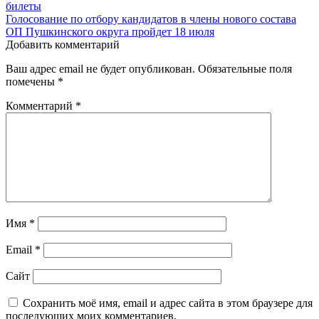
билеты
по
Голосование по отбору кандидатов в члены нового состава
записям
ОП Пушкинского округа пройдет 18 июля
Добавить комментарий
Ваш адрес email не будет опубликован.
Обязательные поля
помечены
*
Комментарий
*
Имя
*
Email
*
Сайт
Сохранить моё имя, email и адрес сайта в этом браузере для
последующих моих комментариев.