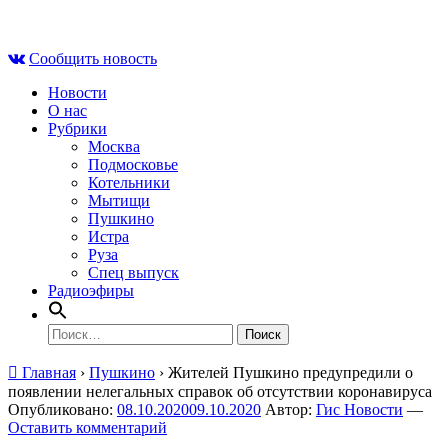
Skip
Вс , 9 августа, 08:33
to
Сообщить новость
content
Новости
О нас
Рубрики
Москва
Подмосковье
Котельники
Мытищи
Пушкино
Истра
Руза
Спец выпуск
Радиоэфиры
Найти:
Главная
›
Пушкино
›
Жителей Пушкино предупредили о
появлении нелегальных справок об отсутствии коронавируса
Опубликовано:
08.10.2020
09.10.2020
Автор:
Гис Новости
—
Оставить комментарий