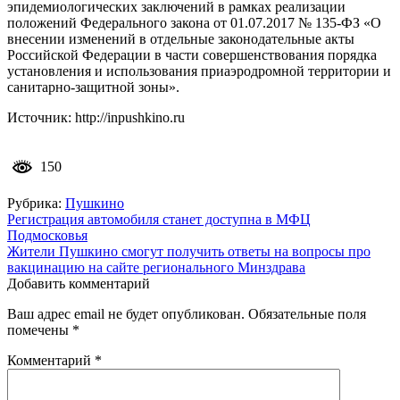
эпидемиологических заключений в рамках реализации
положений Федерального закона от 01.07.2017 № 135-ФЗ «О
внесении изменений в отдельные законодательные акты
Российской Федерации в части совершенствования порядка
установления и использования приаэродромной территории и
санитарно-защитной зоны».
Источник: http://inpushkino.ru
150
Рубрика:
Пушкино
Навигация
Регистрация автомобиля станет доступна в МФЦ
Подмосковья
по
Жители Пушкино смогут получить ответы на вопросы про
записям
вакцинацию на сайте регионального Минздрава
Добавить комментарий
Ваш адрес email не будет опубликован.
Обязательные поля
помечены
*
Комментарий
*