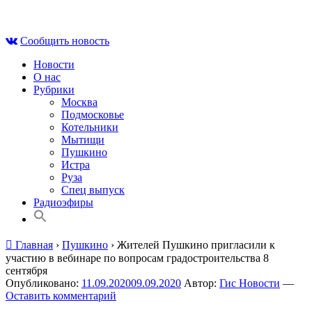
Skip
Пн , 10 августа, 22:38
to
Сообщить новость
content
Новости
О нас
Рубрики
Москва
Подмосковье
Котельники
Мытищи
Пушкино
Истра
Руза
Спец выпуск
Радиоэфиры
Главная
›
Пушкино
›
Жителей Пушкино пригласили к
участию в вебинаре по вопросам градостроительства 8
сентября
Опубликовано:
11.09.2020
09.09.2020
Автор:
Гис Новости
—
Оставить комментарий