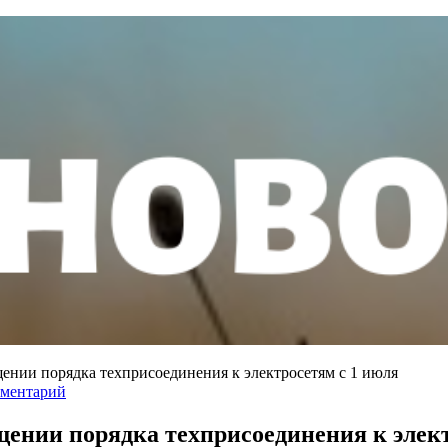
нии порядка техприсоединения к электросетям с 1 июля
мментарий
нии порядка техприсоединения к элект