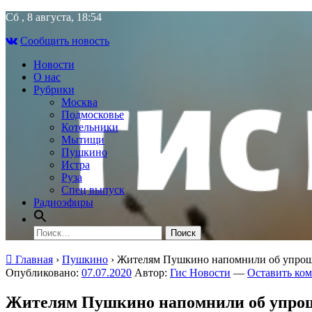
Skip
Сб , 8 августа, 18:54
to
Сообщить новость
content
Новости
О нас
Рубрики
Москва
Подмосковье
Котельники
Мытищи
Пушкино
Истра
Руза
Спец выпуск
Радиоэфиры
Найти:
Главная
›
Пушкино
›
Жителям Пушкино напомнили об упроще
Опубликовано:
07.07.2020
Автор:
Гис Новости
—
Оставить ко
Жителям Пушкино напомнили об упроще