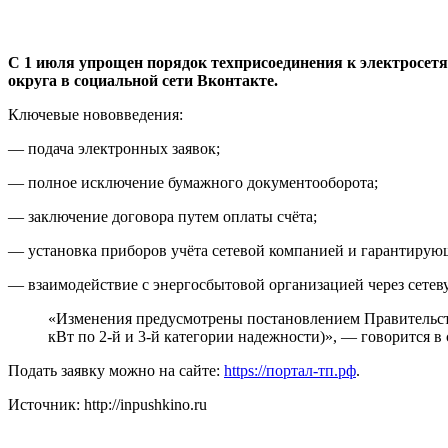
С 1 июля упрощен порядок техприсоединения к электросетя
округа в социальной сети Вконтакте.
Ключевые нововведения:
— подача электронных заявок;
— полное исключение бумажного документооборота;
— заключение договора путем оплаты счёта;
— установка приборов учёта сетевой компанией и гарантиру
— взаимодействие с энергосбытовой организацией через сете
«Изменения предусмотрены постановлением Правительства
кВт по 2-й и 3-й категории надежности)», — говорится в
Подать заявку можно на сайте:
https://портал-тп.рф
.
Источник: http://inpushkino.ru