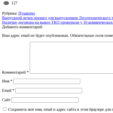
127
Рубрика:
Пушкино
Навигация
Выпускной вечер прошел для выпускников Лесотехнического 
Наличие договора на вывоз ТКО проверили у 10 коммерческих
по
Добавить комментарий
записям
Ваш адрес email не будет опубликован.
Обязательные поля пом
Комментарий
*
Имя
*
Email
*
Сайт
Сохранить моё имя, email и адрес сайта в этом браузере д