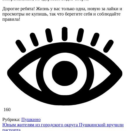
Дорогие ребята! Жизнь у вас только одна, новую за лайки и
просмотры не купишь, так что берегите себя и соблюдайте
правила!
160
Рубрика:
Пушкино
Навигация
Юным жителям из городского округа Пушкинский вручили
паспорта