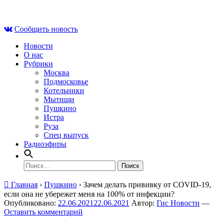
Skip
Сб , 8 августа, 23:30
to
Сообщить новость
content
Новости
О нас
Рубрики
Москва
Подмосковье
Котельники
Мытищи
Пушкино
Истра
Руза
Спец выпуск
Радиоэфиры
Найти:
Главная
›
Пушкино
›
Зачем делать прививку от COVID-19,
если она не убережет меня на 100% от инфекции?
Опубликовано:
22.06.2021
22.06.2021
Автор:
Гис Новости
—
Оставить комментарий