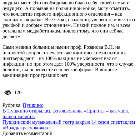
людных мест. Это необходимо во благо себя, своей семьи и
будущего. А побывав на больничной койке, могу отметить,
что коллектив первого инфекционного отделения – как
экипаж на корабле. Все четко, слаженно, уверенно, и все это с
улыбкой и добрым отношением. Низкий поклон им, и всем
остальным медработникам, поклон тому, что они сейчас
делают».
Сами медики больницы имени проф. Розанова В.Н. на
непростой вопрос отвечают так: клинические испытания
подтверждают – на 100% вакцина не убережет вас от
инфекции, но при этом даст 100% уверенности, что в случае
болезни, вы перенесете ее в легкой форме. В вопросе
вакцинации проигравших нет.
126
Рубрика:
Пушкино
Навигация
В Пушкино открылась фотовыставка «Приюты – как часть
нашей жизни».
по
Пушкинский музыкальный театр закрыл 14 сезон спектаклем
записям
«Вождь краснокожих».
Добавить комментарий