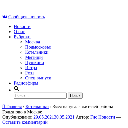
Skip
Пт , 7 августа, 08:56
to
Сообщить новость
content
Новости
О нас
Рубрики
Москва
Подмосковье
Котельники
Мытищи
Пушкино
Истра
Руза
Спец выпуск
Радиоэфиры
Найти:
Главная
›
Котельники
›
Змея напугала жителей района
Гольяново в Москве
Опубликовано:
29.05.2021
30.05.2021
Автор:
Гис Новости
—
Оставить комментарий