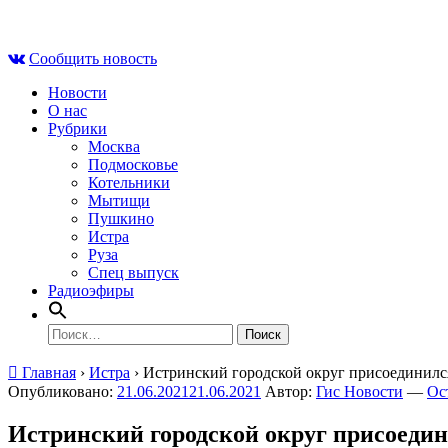
Skip
Сб , 8 августа, 20:41
to
Сообщить новость
content
Новости
О нас
Рубрики
Москва
Подмосковье
Котельники
Мытищи
Пушкино
Истра
Руза
Спец выпуск
Радиоэфиры
Найти:
Главная
›
Истра
›
Истринский городской округ присоединилс
Опубликовано:
21.06.2021
21.06.2021
Автор:
Гис Новости
—
Ос
Истринский городской округ присоедин