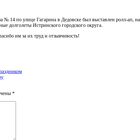
 № 14 по улице Гагарина в Дедовске был выставлен ролл-ап, н
ные долголеты Истринского городского округа.
сибо им за их труд и отзывчивость!
раздником
ру
ечены
*