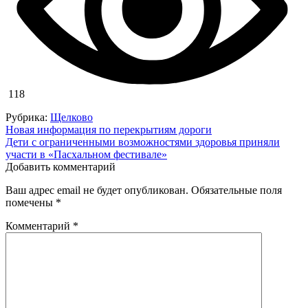
118
Рубрика:
Щелково
Навигация
Новая информация по перекрытиям дороги
Дети с ограниченными возможностями здоровья приняли
по
участи в «Пасхальном фестивале»
записям
Добавить комментарий
Ваш адрес email не будет опубликован.
Обязательные поля
помечены
*
Комментарий
*