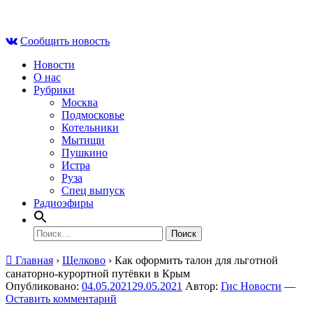
Skip
Вс , 9 августа, 13:39
to
Сообщить новость
content
Новости
О нас
Рубрики
Москва
Подмосковье
Котельники
Мытищи
Пушкино
Истра
Руза
Спец выпуск
Радиоэфиры
Найти:
Главная
›
Щелково
›
Как оформить талон для льготной
санаторно-курортной путёвки в Крым
Опубликовано:
04.05.2021
29.05.2021
Автор:
Гис Новости
—
Оставить комментарий