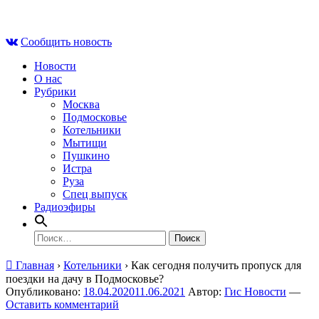
Skip
Пт , 7 августа, 06:21
to
Сообщить новость
content
Новости
О нас
Рубрики
Москва
Подмосковье
Котельники
Мытищи
Пушкино
Истра
Руза
Спец выпуск
Радиоэфиры
Найти:
Главная
›
Котельники
›
Как сегодня получить пропуск для
поездки на дачу в Подмосковье?
Опубликовано:
18.04.2020
11.06.2021
Автор:
Гис Новости
—
Оставить комментарий