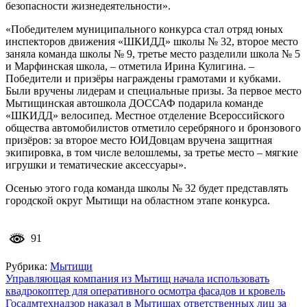
безопасности жизнедеятельности».
«Победителем муниципального конкурса стал отряд юных
инспекторов движения «ШКИДД» школы № 32, второе место
заняла команда школы № 9, третье место разделили школа № 5
и Марфинская школа, – отметила Ирина Кулигина. –
Победители и призёры награждены грамотами и кубками.
Были вручены лидерам и специальные призы. За первое место
Мытищинская автошкола ДОССАФ подарила команде
«ШКИДД» велосипед. Местное отделение Всероссийского
общества автомобилистов отметило серебряного и бронзового
призёров: за второе место ЮИДовцам вручена защитная
экипировка, в том числе велошлемы, за третье место – мягкие
игрушки и тематические аксессуары».
Осенью этого года команда школы № 32 будет представлять
городской округ Мытищи на областном этапе конкурса.
91
Рубрика:
Мытищи
Навигация
Управляющая компания из Мытищ начала использовать
квадрокоптер для оперативного осмотра фасадов и кровель
по
Госадмтехнадзор наказал в Мытищах ответственных лиц за