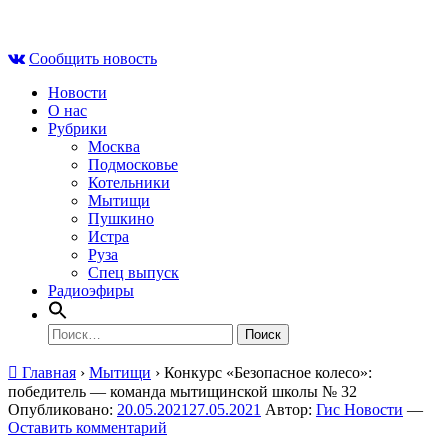
Skip
Вс , 9 августа, 04:12
to
Сообщить новость
content
Новости
О нас
Рубрики
Москва
Подмосковье
Котельники
Мытищи
Пушкино
Истра
Руза
Спец выпуск
Радиоэфиры
Найти:
Главная
›
Мытищи
›
Конкурс «Безопасное колесо»:
победитель — команда мытищинской школы № 32
Опубликовано:
20.05.2021
27.05.2021
Автор:
Гис Новости
—
Оставить комментарий