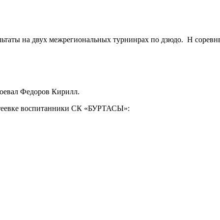
ьтаты на двух межрегиональных турнинрах по дзюдо. Н соревнв
воевал Федоров Кирилл.
нтеевке воспитанники СК «БУРТАСЫ»: