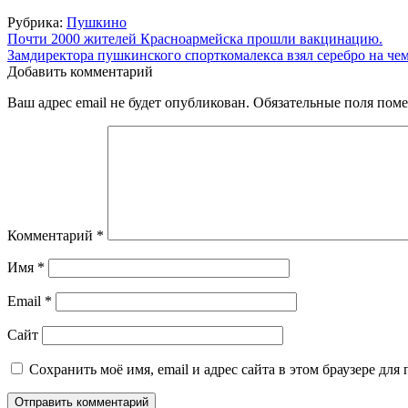
Рубрика:
Пушкино
Навигация
Почти 2000 жителей Красноармейска прошли вакцинацию.
Замдиректора пушкинского спорткомалекса взял серебро на чем
по
Добавить комментарий
записям
Ваш адрес email не будет опубликован.
Обязательные поля пом
Комментарий
*
Имя
*
Email
*
Сайт
Сохранить моё имя, email и адрес сайта в этом браузере д