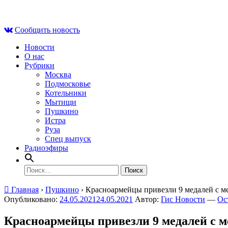
Skip
Пт , 7 августа, 20:07
to
Сообщить новость
content
Новости
О нас
Рубрики
Москва
Подмосковье
Котельники
Мытищи
Пушкино
Истра
Руза
Спец выпуск
Радиоэфиры
Найти:
Главная
›
Пушкино
›
Красноармейцы привезли 9 медалей с 
Опубликовано:
24.05.2021
24.05.2021
Автор:
Гис Новости
—
Ос
Красноармейцы привезли 9 медалей с 