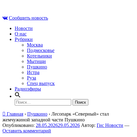
Skip
Сб , 8 августа, 13:48
to
Сообщить новость
content
Новости
О нас
Рубрики
Москва
Подмосковье
Котельники
Мытищи
Пушкино
Истра
Руза
Спец выпуск
Радиоэфиры
Найти:
Главная
›
Пушкино
›
Лесопарк «Северный» стал
жемчужиной западной части Пушкино
Опубликовано:
28.05.2026
29.05.2026
Автор:
Гис Новости
—
Оставить комментарий