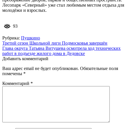
Лесопарк «Северный» уже стал любимым местом отдыха для
молодёжи и взрослых.
93
Рубрика:
Пушкино
Навигация
Третий сезон Школьной лиги Подмосковья завершён
Глава округа Татьяна Витушева осмотрела ход технических
по
работ в подъезде жилого дома в Дедовске
записям
Добавить комментарий
Ваш адрес email не будет опубликован.
Обязательные поля
помечены
*
Комментарий
*