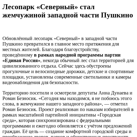
Лесопарк «Северный» стал
жемчужиной западной части Пушкино
Обновлённый лесопарк «Северный» в западной части
Пушкино превратился в главное место притяжения для
местных жителей. Благодаря благоустройству,
проведённому
в рамках народной программы партии
«Единая Россия»
, некогда обычный лес стал территорией для
цивилизованного отдыха. Сейчас здесь обустроены
прогулочные и велосипедные дорожки, детские и спортивные
площадки, установлены современные светильники и камеры
видеонаблюдения для безопасности.
Территорию посетили и осмотрели депутаты Анна Дунаева и
Роман Безносик. «Сегодня мы находимся, я не побоюсь этого
слова, в жемчужине нашего западного района», — отметил
Роман Безносик. Проект реализован по наказам избирателей в
рамках масштабной партийной инициативы «Городская
среда», которая синхронизирована с федеральными
программами и ежегодно обновляется с учётом предложений
граждан. Её цель — создание комфортной городской среды и
преображение дворов, парков и общественных пространств.