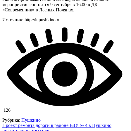
мероприятие состоится 9 сентября в 16.00 в ДК
«Современник» в Лесных Полянах.
Источник: http://inpushkino.ru
126
Рубрика:
Пушкино
Навигация
Проект ремонта дороги в районе ВЗУ № 4 в Пушкино
подготовят в этом году