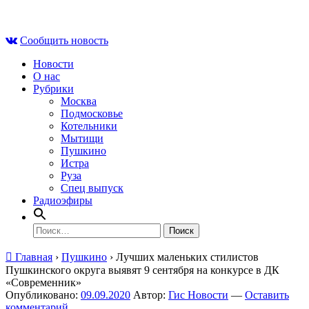
Skip
Вс , 9 августа, 07:51
to
Сообщить новость
content
Новости
О нас
Рубрики
Москва
Подмосковье
Котельники
Мытищи
Пушкино
Истра
Руза
Спец выпуск
Радиоэфиры
Найти:
Главная
›
Пушкино
›
Лучших маленьких стилистов
Пушкинского округа выявят 9 сентября на конкурсе в ДК
«Современник»
Опубликовано:
09.09.2020
Автор:
Гис Новости
—
Оставить
комментарий