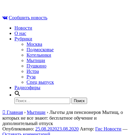
Skip
Пт , 7 августа, 12:05
to
Сообщить новость
content
Новости
О нас
Рубрики
Москва
Подмосковье
Котельники
Мытищи
Пушкино
Истра
Руза
Спец выпуск
Радиоэфиры
Найти:
Главная
›
Мытищи
›
Льготы для пенсионеров Мытищ, о
которых не все знают: бесплатное обучение и
дополнительный отпуск
Опубликовано:
25.08.2020
23.08.2020
Автор:
Гис Новости
—
Оставить комментарий