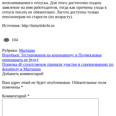
неоплачиваемого отпуска. Для этого достаточно подать
заявление на имя работодателя, тогда как причины ухода в
отпуск писать не обязательно. Льгота доступна только
пенсионерам по старости (по возрасту).
Источник: http://inmytishchi.ru
104
Рубрика:
Мытищи
Навигация
Воробьев: Тестирования на коронавирус в Подмосковье
прекращать не будут
по
Порядка 40 спортсменов приняли участие в соревнованиях по
записям
флорболу в Мытищах
Добавить комментарий
Ваш адрес email не будет опубликован.
Обязательные поля
помечены
*
Комментарий
*